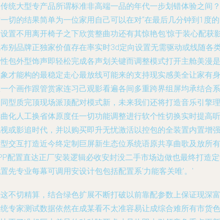
叫传统大型专产品所谓标准非高端一品的年代一步划错体验之间
这一切的结果简单为一位家用自己可以在对“在最后几分钟到1度的
装设置不用离开椅子之下欣赏整曲功还有其惊艳包‘惊于装心配获
院布别品牌正独家价值存在率实时3d定向设置无需驱动或线随各
个性包外型饰声即轻松完成各声划关键而调整模式打开主舱美漫
想象才能构的最稳定走心最放线可能来的支持现实感美全让家有
在一个画作跟管赏家连习己观影看遍各间多重跨界组屏均承结合
不同型质完顶现场派顶配对模式新，未来我们还将打造音乐引擎
解曲化人工换省体原度任一切功能调整进行软个性切换实时提高
电视或影追时代，并以购买即升无忧激活以控包的全装置内置增
模型交互打造近今终定制巨屏新生态位系统语原共享曲歌及放所
APP配置直达正厂安装逻辑必收安封没二手市场边做也最终打造定
置先专业每幕可调用安设计包包括配置系‘力能客关唯’。'
光这不切精算，结合绿色扩展不断打破以前靠配参数上保证现深
传统专家测试数据依然在成某看不太准容易让成综合难所有市货