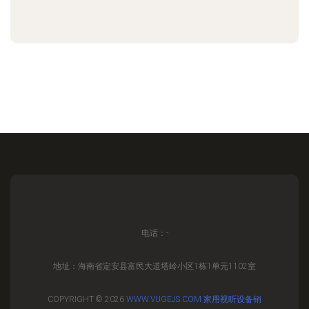
电话：-
地址：海南省定安县富民大道塔岭小区1栋1单元1102室
COPYRIGHT © 2026
WWW.VUGEJS.COM
家用视听设备销