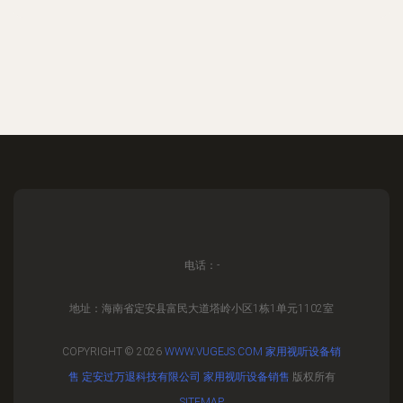
电话：-
地址：海南省定安县富民大道塔岭小区1栋1单元1102室
COPYRIGHT © 2026
WWW.VUGEJS.COM
家用视听设备销
售
定安过万退科技有限公司
家用视听设备销售
版权所有
SITEMAP