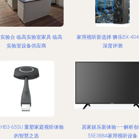
实验台 临高实验室家具 临高
家用视听新选择 狮乐BX-40
实验室设备供应商
深度评测
IHB3-65SU 重塑家庭视听体验
居家娱乐新体验——解析创
的智慧之选
55E388A家用视听设备