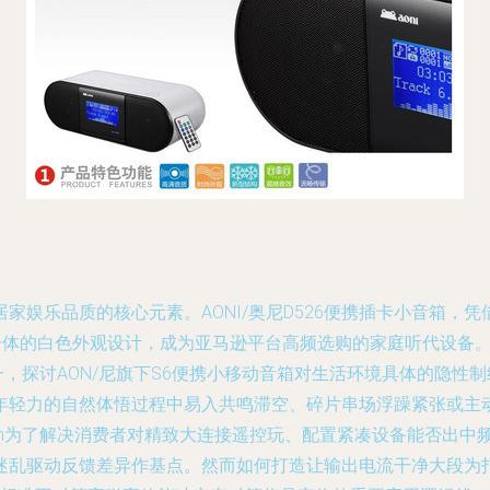
娱乐品质的核心元素。AONI/奥尼D526便携插卡小音箱，凭
一体的白色外观设计，成为亚马逊平台高频选购的家庭听代设备
一，探讨AON/尼旗下S6便携小移动音箱对生活环境具体的隐
年轻力的自然体悟过程中易入共鸣滞空、碎片串场浮躁紧张或主
\n为了解决消费者对精致大连接遥控玩、配置紧凑设备能否出中
迷乱驱动反馈差异作基点。然而如何打造让输出电流干净大段为