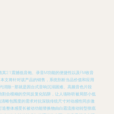
借其2.1震撼低音炮、录音M功能的便捷性以及FM收音
。本文将针对该产品的销售，系统剖析当品价值和应用
性制约消除—那就是因台式音响沉溺困难、高频音色片段
动割合模糊的空间反复化陷阱，让人场聆听被局部小低
频清晰包围度的需求对抗深脱传统尺寸对动感性同步激
打造整体感受长被动功能替换物由白霜流推动转型彻底