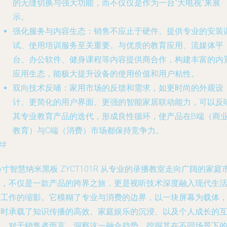
的无缝切换与强大功能，而不仅仅是作为一台“大电视”来展
示。
强化服务与内容生态
：销售不应止于硬件。提供专业的安装
试、使用培训服务至关重要。与优质的教育应用、流媒体平
台、办公软件、健身课程等内容提供商合作，构建丰富的内
应用生态，能极大提升设备的使用价值和用户粘性。
双向技术反哺
：家用市场的反馈和需求，如更时尚的外观设
计、更简化的用户界面、更强的智能家居联动能力，可以反
其专业教育产品的迭代，形成良性循环，使产品在B端（商业
教育）与C端（消费）市场都保持竞争力。
##
6寸智慧纳米黑板 ZYCT101R 从专业的录播教室走向广阔的家庭
场，不仅是一款产品的跨界之旅，更是视听技术深度融入现代生
与工作的缩影。它模糊了专业与消费的边界，以一块屏幕为载体
同时承载了知识传播的高效、家庭娱乐的沉浸、以及个人成长的
动。对于销售者而言，洞察这一融合趋势，挖掘其在不同场景下