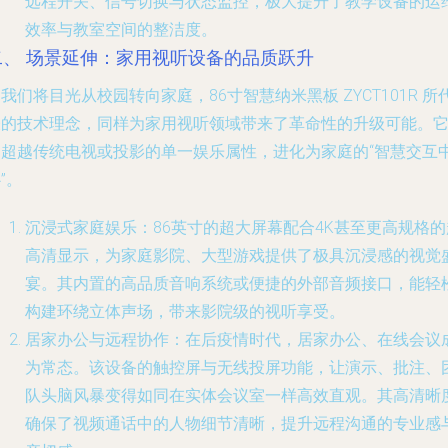
远程开关、信号切换与状态监控，极大提升了教学设备的运
效率与教室空间的整洁度。
二、 场景延伸：家用视听设备的品质跃升
我们将目光从校园转向家庭，86寸智慧纳米黑板 ZYCT101R 所
表的技术理念，同样为家用视听领域带来了革命性的升级可能。
已超越传统电视或投影的单一娱乐属性，进化为家庭的“智慧交互
”。
沉浸式家庭娱乐
：86英寸的超大屏幕配合4K甚至更高规格的
高清显示，为家庭影院、大型游戏提供了极具沉浸感的视觉
宴。其内置的高品质音响系统或便捷的外部音频接口，能轻
构建环绕立体声场，带来影院级的视听享受。
居家办公与远程协作
：在后疫情时代，居家办公、在线会议
为常态。该设备的触控屏与无线投屏功能，让演示、批注、
队头脑风暴变得如同在实体会议室一样高效直观。其高清晰
确保了视频通话中的人物细节清晰，提升远程沟通的专业感