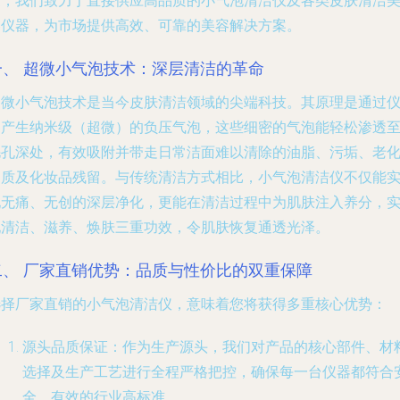
家，我们致力于直接供应高品质的小气泡清洁仪及各类皮肤清洁
容仪器，为市场提供高效、可靠的美容解决方案。
一、 超微小气泡技术：深层清洁的革命
超微小气泡技术是当今皮肤清洁领域的尖端科技。其原理是通过
器产生纳米级（超微）的负压气泡，这些细密的气泡能轻松渗透
毛孔深处，有效吸附并带走日常洁面难以清除的油脂、污垢、老
角质及化妆品残留。与传统清洁方式相比，小气泡清洁仪不仅能
现无痛、无创的深层净化，更能在清洁过程中为肌肤注入养分，
现清洁、滋养、焕肤三重功效，令肌肤恢复通透光泽。
二、 厂家直销优势：品质与性价比的双重保障
选择厂家直销的小气泡清洁仪，意味着您将获得多重核心优势：
源头品质保证
：作为生产源头，我们对产品的核心部件、材
选择及生产工艺进行全程严格把控，确保每一台仪器都符合
全、有效的行业高标准。