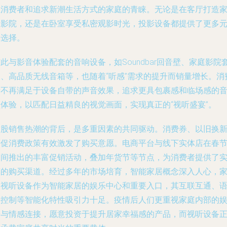
轻消费者和追求新潮生活方式的家庭的青睐。无论是在客厅打造
庭影院，还是在卧室享受私密观影时光，投影设备都提供了更多
的选择。
此与影音体验配套的音响设备，如Soundbar回音壁、家庭影院
装、高品质无线音箱等，也随着“听感”需求的提升而销量增长。消
者不再满足于设备自带的声音效果，追求更具包裹感和临场感的
频体验，以匹配日益精良的视觉画面，实现真正的“视听盛宴”。
这股销售热潮的背后，是多重因素的共同驱动。消费券、以旧换
等促消费政策有效激发了购买意愿。电商平台与线下实体店在春
期间推出的丰富促销活动，叠加年货节等节点，为消费者提供了
惠的购买渠道。经过多年的市场培育，智能家居概念深入人心，
用视听设备作为智能家居的娱乐中心和重要入口，其互联互通、
音控制等智能化特性吸引力十足。疫情后人们更重视家庭内部的
乐与情感连接，愿意投资于提升居家幸福感的产品，而视听设备