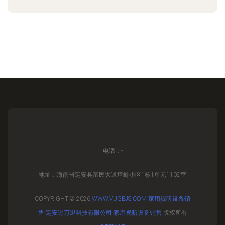
电话：-
地址：海南省定安县富民大道塔岭小区1栋1单元1102室
COPYRIGHT © 2026
WWW.VUGEJS.COM
家用视听设备销
售
定安过万退科技有限公司
家用视听设备销售
版权所有